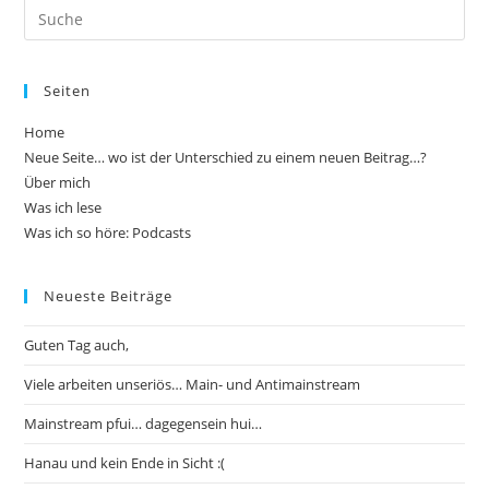
Search
this
website
Seiten
Home
Neue Seite… wo ist der Unterschied zu einem neuen Beitrag…?
Über mich
Was ich lese
Was ich so höre: Podcasts
Neueste Beiträge
Guten Tag auch,
Viele arbeiten unseriös… Main- und Antimainstream
Mainstream pfui… dagegensein hui…
Hanau und kein Ende in Sicht :(