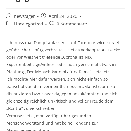
Beitrags-
Beitrag
newstager
April 24, 2020
Autor:
veröffentlicht:
Beitrags-
Beitrags-
Uncategorized
0 Kommentare
Kategorie:
Kommentare:
Ich muss mal Dampf ablassen… auf Facebook wird so viel
gefährlicher Unfug verbreitet… Sei es verkappte AFDkacke…
oder vor Weisheit triefende „Corona-ist-NIX
Expertenbeiträge/Videos“ oder auch gerne mal etwas in
Richtung „Der Mensch kann nix fürs Klima“… etc. etc….
Ich möchte hier dafür werben, sich nicht einfach so
pauschal von dem vermeintlich bösen „Mainstream“ zu
distanzieren bzw. sogar dagegen anzukämpfen und sich
gleichzeitig reichlich unkritisch und voller Freude dem
„Kontra“ zu verschreiben.
Vorausgesetzt, man verfügt über gesunden
Menschenverstand und hat keine Tendenz zur
Menschenverachtung: