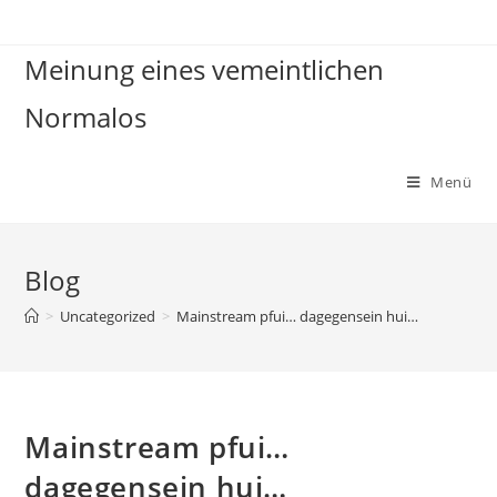
Zum
Inhalt
Meinung eines vemeintlichen
springen
Normalos
Menü
Blog
>
Uncategorized
>
Mainstream pfui… dagegensein hui…
Mainstream pfui…
dagegensein hui…